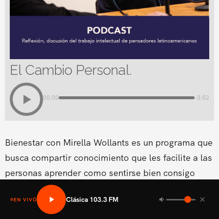
El Cambio Personal.
00:00
-3:52
Bienestar con Mirella Wollants es un programa que
busca compartir conocimiento que les facilite a las
personas aprender como sentirse bien consigo
mismo en las areas fisicas, mental social y medio
Clásica 103.3 FM
EN VIVO
ambiental.