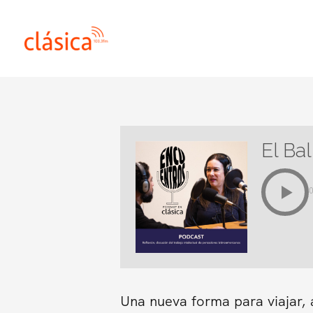
Ir
al
contenido
El Bal
Una nueva forma para viajar, 