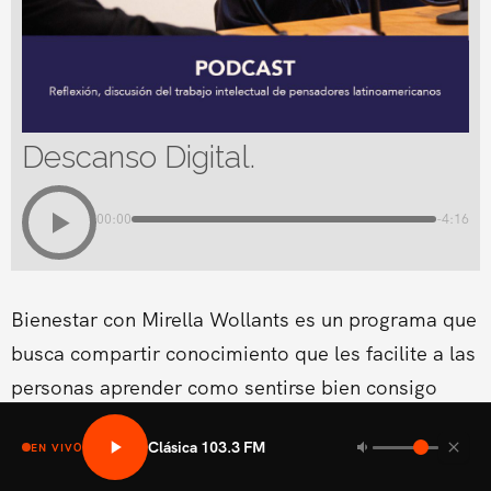
Descanso Digital.
00:00
-4:16
Bienestar con Mirella Wollants es un programa que
busca compartir conocimiento que les facilite a las
personas aprender como sentirse bien consigo
mismo en las areas fisicas, mental social y medio
Clásica 103.3 FM
EN VIVO
ambiental.