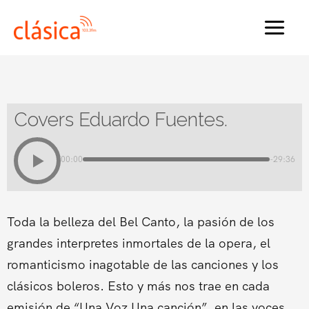
Ir
al
MAI
contenido
MEN
Covers Eduardo Fuentes.
00:00
-29:36
Toda la belleza del Bel Canto, la pasión de los
grandes interpretes inmortales de la opera, el
romanticismo inagotable de las canciones y los
clásicos boleros. Esto y más nos trae en cada
emisión de “Una Voz Una canción”, en las voces