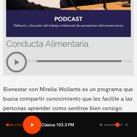
Conducta Alimentaria.
00:00
-9:54
Bienestar con Mirella Wollants es un programa que
busca compartir conocimiento que les facilite a las
personas aprender como sentirse bien consigo
mismo en las areas fisicas, mental social y medio
Clásica 103.3 FM
EN VIVO
ambiental.