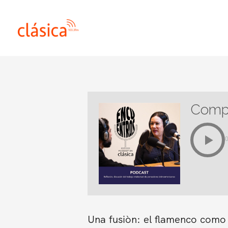
Ir
al
contenido
Compo
Una fusiòn: el flamenco como 