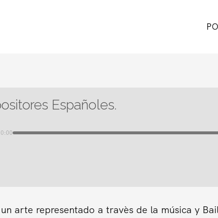
PO
sitores Españoles.
00:00
un arte representado a travès de la música y Bail