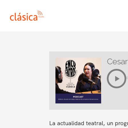
Ir
al
contenido
Cesar
La actualidad teatral, un pro