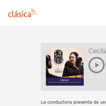
Ir
al
contenido
Cecili
La conductora presenta de una 