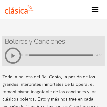
Ir
al
MAI
contenido
MEN
Boleros y Canciones
00:00
-34:18
Toda la belleza del Bel Canto, la pasión de los
grandes interpretes inmortales de la opera, el
romanticismo inagotable de las canciones y los
clásicos boleros. Esto y más nos trae en cada
emisión de “Una Voz Una canción”, en las voces