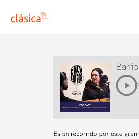
Ir
al
contenido
Barrio
Es un recorrido por este gra