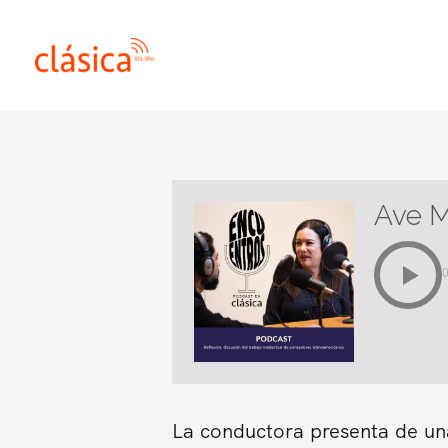
Ir
al
contenido
Ave M
La conductora presenta de una 