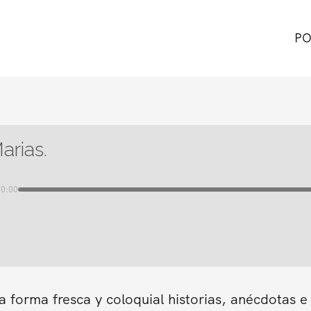
PO
arias.
00:00
forma fresca y coloquial historias, anécdotas e 