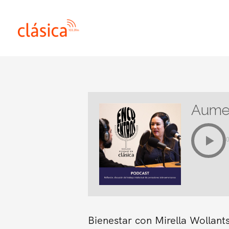
Ir
al
contenido
Aumen
Bienestar con Mirella Wollant