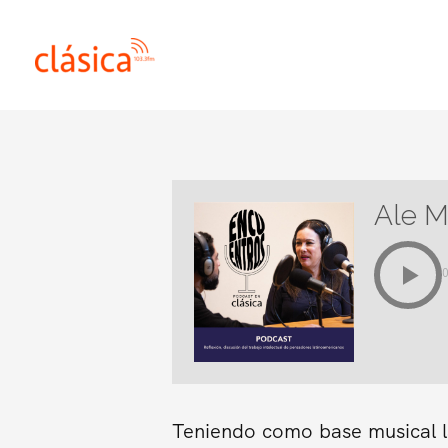
Ir
al
contenido
Ale M
Teniendo como base musical l