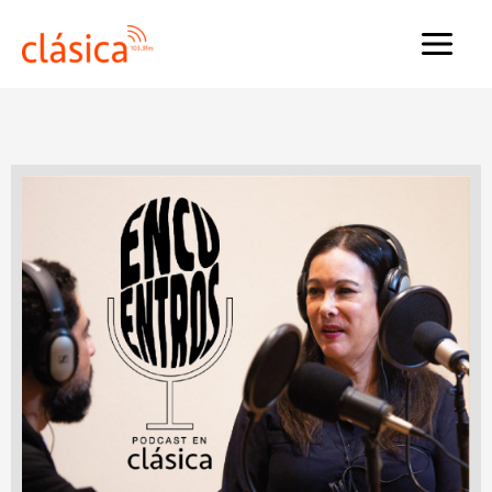
Ir
al
MAI
contenido
MEN