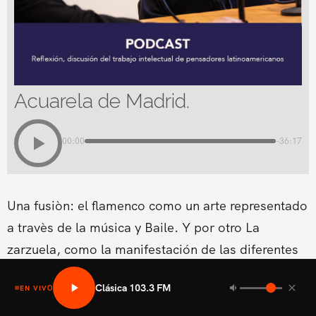
Acuarela de Madrid.
00:00
-36:17
Una fusiòn: el flamenco como un arte representado
a travès de la música y Baile. Y por otro La
zarzuela, como la manifestación de las diferentes
formas lírico-teatrales que surgen en los diferentes
Clásica 103.3 FM
EN VIVO
países europeos.