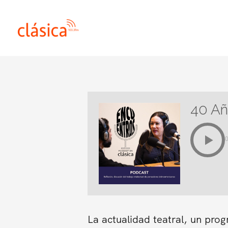
Ir
al
contenido
40 Añ
La actualidad teatral, un pro