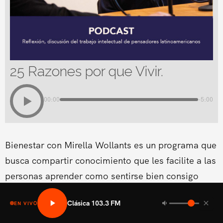
25 Razones por que Vivir.
00:00
-5:00
Bienestar con Mirella Wollants es un programa que
busca compartir conocimiento que les facilite a las
personas aprender como sentirse bien consigo
mismo en las areas fisicas, mental social y medio
Clásica 103.3 FM
EN VIVO
ambiental.