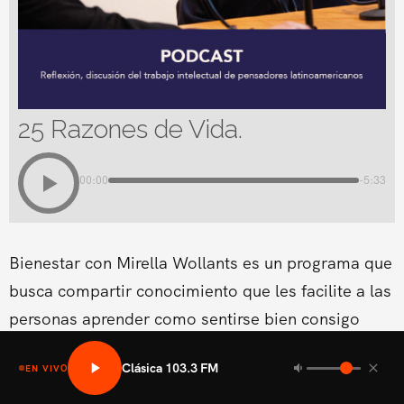
25 Razones de Vida.
00:00
-5:33
Bienestar con Mirella Wollants es un programa que
busca compartir conocimiento que les facilite a las
personas aprender como sentirse bien consigo
mismo en las areas fisicas, mental social y medio
Clásica 103.3 FM
EN VIVO
ambiental.