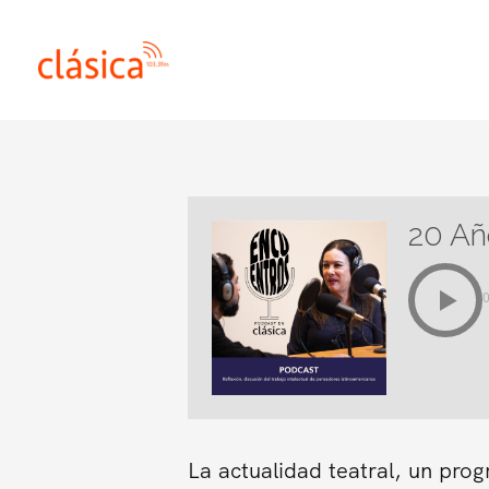
Ir
al
contenido
20 Añ
La actualidad teatral, un pro